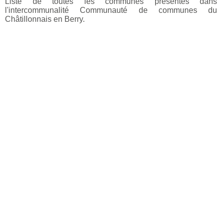
Liste de toutes les communes présentes dans
l'intercommunalité Communauté de communes du
Châtillonnais en Berry.