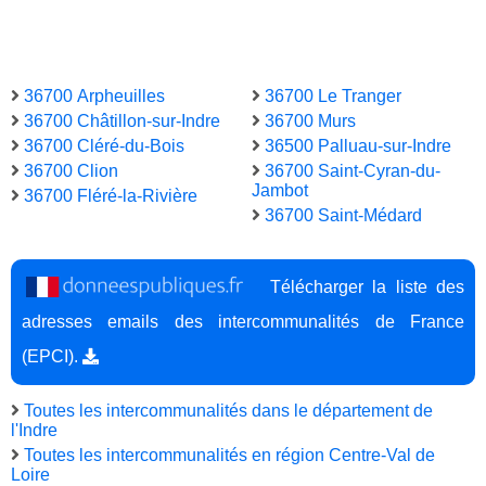
36700 Arpheuilles
36700 Le Tranger
36700 Châtillon-sur-Indre
36700 Murs
36700 Cléré-du-Bois
36500 Palluau-sur-Indre
36700 Clion
36700 Saint-Cyran-du-
Jambot
36700 Fléré-la-Rivière
36700 Saint-Médard
Télécharger la liste des
adresses emails des intercommunalités de France
(EPCI).
Toutes les intercommunalités dans le département de
l'Indre
Toutes les intercommunalités en région Centre-Val de
Loire