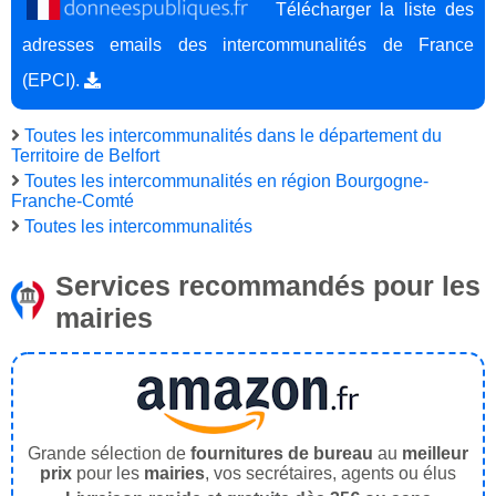
Télécharger la liste des
adresses emails des intercommunalités de France
(EPCI).
Toutes les intercommunalités dans le département du
Territoire de Belfort
Toutes les intercommunalités en région Bourgogne-
Franche-Comté
Toutes les intercommunalités
Services recommandés pour les
mairies
Grande sélection de
fournitures de bureau
au
meilleur
prix
pour les
mairies
, vos secrétaires, agents ou élus