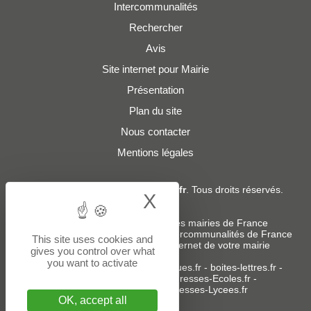
Intercommunalités
Rechercher
Avis
Site internet pour Mairie
Présentation
Plan du site
Nous contacter
Mentions légales
© 2019 - 2026
Adresses-Mairies.fr
. Tous droits réservés.
X
Hide cookie bann
Services :
-
Liste des adresses e-mails des mairies de France
-
Liste des adresses e-mails des intercommunalités de France
This site uses cookies and
-
Création ou refonte du site internet de votre mairie
gives you control over what
you want to activate
Sites partenaires
:
donneespubliques.fr
-
boites-lettres.fr
-
bureaux.boites-lettres.fr
-
Adresses-Ecoles.fr
-
Adresses-Colleges.fr
-
Adresses-Lycees.fr
OK, accept all