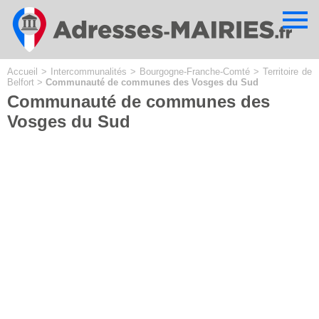
Cookies management panel
Accueil
>
Intercommunalités
>
Bourgogne-Franche-Comté
>
Territoire de
Belfort
>
Communauté de communes des Vosges du Sud
Communauté de communes des
Vosges du Sud