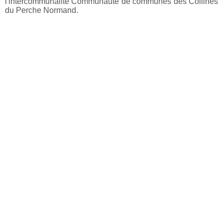
l'intercommunalité Communauté de communes des Collines
du Perche Normand.