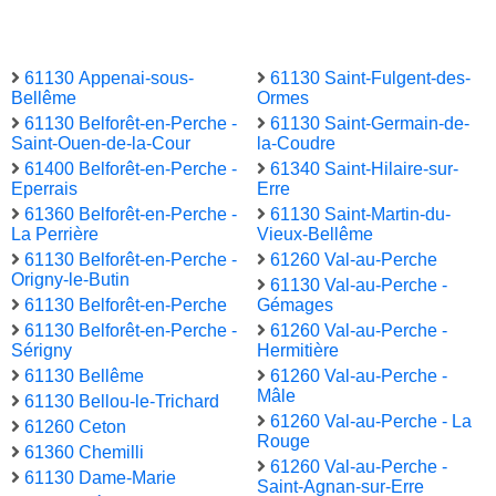
61130 Appenai-sous-
61130 Saint-Fulgent-des-
Bellême
Ormes
61130 Belforêt-en-Perche -
61130 Saint-Germain-de-
Saint-Ouen-de-la-Cour
la-Coudre
61400 Belforêt-en-Perche -
61340 Saint-Hilaire-sur-
Eperrais
Erre
61360 Belforêt-en-Perche -
61130 Saint-Martin-du-
La Perrière
Vieux-Bellême
61130 Belforêt-en-Perche -
61260 Val-au-Perche
Origny-le-Butin
61130 Val-au-Perche -
61130 Belforêt-en-Perche
Gémages
61130 Belforêt-en-Perche -
61260 Val-au-Perche -
Sérigny
Hermitière
61130 Bellême
61260 Val-au-Perche -
Mâle
61130 Bellou-le-Trichard
61260 Val-au-Perche - La
61260 Ceton
Rouge
61360 Chemilli
61260 Val-au-Perche -
61130 Dame-Marie
Saint-Agnan-sur-Erre