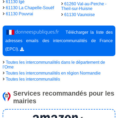
61130 Igé
61260 Val-au-Perche -
61130 La Chapelle-Souëf
Theil-sur-Huisne
61130 Pouvrai
61130 Vaunoise
Télécharger la liste des
adresses emails des intercommunalités de France
(EPCI).
Toutes les intercommunalités dans le département de
l'Orne
Toutes les intercommunalités en région Normandie
Toutes les intercommunalités
Services recommandés pour les
mairies