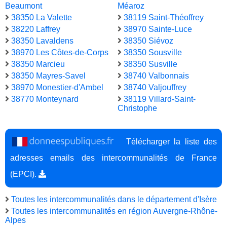
Beaumont
Méaroz
38350 La Valette
38119 Saint-Théoffrey
38220 Laffrey
38970 Sainte-Luce
38350 Lavaldens
38350 Siévoz
38970 Les Côtes-de-Corps
38350 Sousville
38350 Marcieu
38350 Susville
38350 Mayres-Savel
38740 Valbonnais
38970 Monestier-d'Ambel
38740 Valjouffrey
38770 Monteynard
38119 Villard-Saint-
Christophe
Télécharger la liste des
adresses emails des intercommunalités de France
(EPCI).
Toutes les intercommunalités dans le département d'Isère
Toutes les intercommunalités en région Auvergne-Rhône-
Alpes