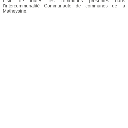
Liste de toutes les communes présentes dans
l'intercommunalité Communauté de communes de la
Matheysine.