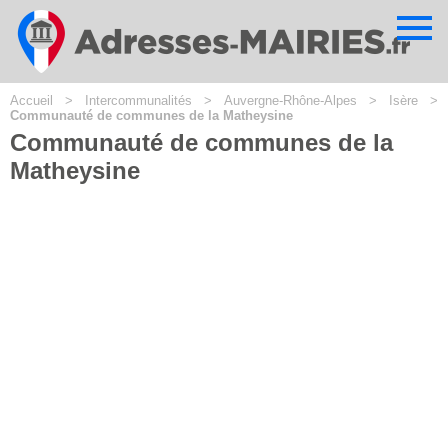
Cookies management panel
Accueil
>
Intercommunalités
>
Auvergne-Rhône-Alpes
>
Isère
>
Communauté de communes de la Matheysine
Communauté de communes de la
Matheysine