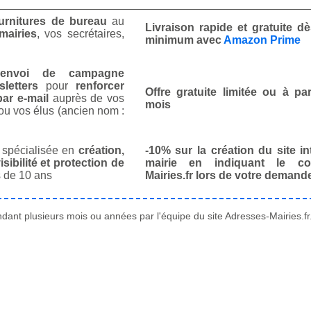
urnitures de bureau
au
Livraison rapide et gratuite 
mairies
, vos secrétaires,
minimum avec
Amazon Prime
envoi de campagne
letters
pour
renforcer
Offre gratuite limitée ou à par
ar e-mail
auprès de vos
mois
ou vos élus (ancien nom :
spécialisée en
création,
-10% sur la création du site in
isibilité et protection de
mairie en indiquant le co
 de 10 ans
Mairies.fr lors de votre demand
ant plusieurs mois ou années par l'équipe du site Adresses-Mairies.fr