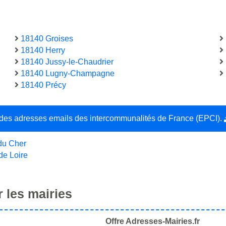
18140 Groises
18140 Herry
18140 Jussy-le-Chaudrier
18140 Lugny-Champagne
18140 Précy
e des adresses emails des intercommunalités de France (EPCI).
du Cher
de Loire
 les mairies
Offre Adresses-Mairies.fr