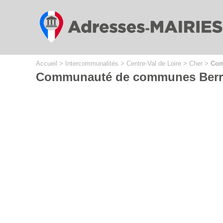
Cookies management panel
Accueil
>
Intercommunalités
>
Centre-Val de Loire
>
Cher
>
Com
Communauté de communes Berry