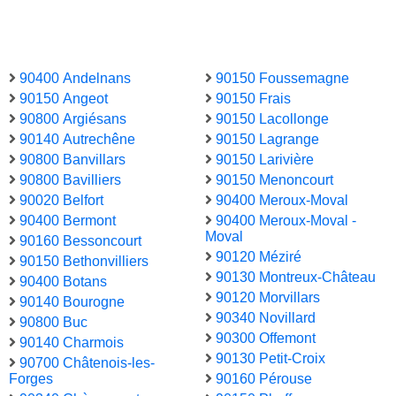
90400 Andelnans
90150 Foussemagne
90150 Angeot
90150 Frais
90800 Argiésans
90150 Lacollonge
90140 Autrechêne
90150 Lagrange
90800 Banvillars
90150 Larivière
90800 Bavilliers
90150 Menoncourt
90020 Belfort
90400 Meroux-Moval
90400 Bermont
90400 Meroux-Moval -
Moval
90160 Bessoncourt
90120 Méziré
90150 Bethonvilliers
90130 Montreux-Château
90400 Botans
90120 Morvillars
90140 Bourogne
90340 Novillard
90800 Buc
90300 Offemont
90140 Charmois
90130 Petit-Croix
90700 Châtenois-les-
Forges
90160 Pérouse