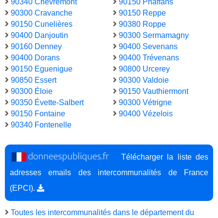
90340 Chèvremont
90150 Phaffans
90300 Cravanche
90150 Reppe
90150 Cunelières
90380 Roppe
90400 Danjoutin
90300 Sermamagny
90160 Denney
90400 Sevenans
90400 Dorans
90400 Trévenans
90150 Eguenigue
90800 Urcerey
90850 Essert
90300 Valdoie
90300 Éloie
90150 Vauthiermont
90350 Évette-Salbert
90300 Vétrigne
90150 Fontaine
90400 Vézelois
90340 Fontenelle
Télécharger la liste des
adresses emails des intercommunalités de France
(EPCI).
Toutes les intercommunalités dans le département du