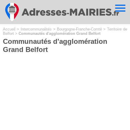
Cookies management panel
Accueil
>
Intercommunalités
>
Bourgogne-Franche-Comté
>
Territoire de
Belfort
>
Communautés d'agglomération Grand Belfort
Communautés d'agglomération
Grand Belfort