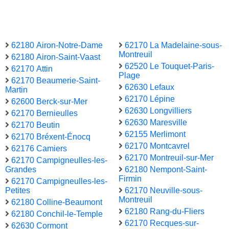
62180 Airon-Notre-Dame
62170 La Madelaine-sous-
Montreuil
62180 Airon-Saint-Vaast
62520 Le Touquet-Paris-
62170 Attin
Plage
62170 Beaumerie-Saint-
62630 Lefaux
Martin
62170 Lépine
62600 Berck-sur-Mer
62630 Longvilliers
62170 Bernieulles
62630 Maresville
62170 Beutin
62155 Merlimont
62170 Bréxent-Énocq
62170 Montcavrel
62176 Camiers
62170 Montreuil-sur-Mer
62170 Campigneulles-les-
Grandes
62180 Nempont-Saint-
Firmin
62170 Campigneulles-les-
Petites
62170 Neuville-sous-
Montreuil
62180 Colline-Beaumont
62180 Rang-du-Fliers
62180 Conchil-le-Temple
62170 Recques-sur-
62630 Cormont