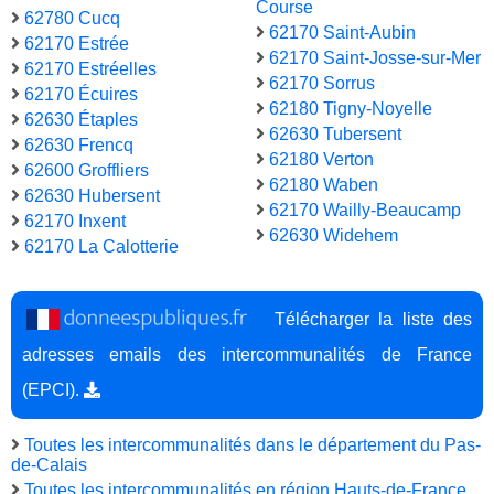
Course
62780 Cucq
62170 Saint-Aubin
62170 Estrée
62170 Saint-Josse-sur-Mer
62170 Estréelles
62170 Sorrus
62170 Écuires
62180 Tigny-Noyelle
62630 Étaples
62630 Tubersent
62630 Frencq
62180 Verton
62600 Groffliers
62180 Waben
62630 Hubersent
62170 Wailly-Beaucamp
62170 Inxent
62630 Widehem
62170 La Calotterie
Télécharger la liste des
adresses emails des intercommunalités de France
(EPCI).
Toutes les intercommunalités dans le département du Pas-
de-Calais
Toutes les intercommunalités en région Hauts-de-France