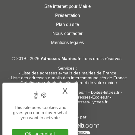
Site internet pour Mairie
Présentation
Plan du site
Nous contacter
Mentions légales
© 2019 - 2026
Adresses-Mairies.fr
. Tous droits réservés.
Services :
-
Liste des adresses e-mails des mairies de France
-
Liste des adresses e-mails des intercommunalités de France
-
Création ou refonte du site internet de votre mairie
X
Hide cookie bann
Sites partenaires
:
donneespubliques.fr
-
boites-lettres.fr
-
bureaux.boites-lettres.fr
-
Adresses-Ecoles.fr
-
Adresses-Colleges.fr
-
Adresses-Lycees.fr
This site uses cookies and
gives you control over what
Un service édité par
you want to activate
OK, accept all