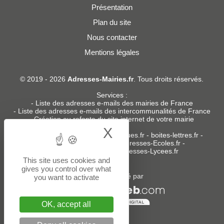
Présentation
Plan du site
Nous contacter
Mentions légales
© 2019 - 2026
Adresses-Mairies.fr
. Tous droits réservés.
Services :
-
Liste des adresses e-mails des mairies de France
-
Liste des adresses e-mails des intercommunalités de France
-
Création ou refonte du site internet de votre mairie
X
Hide cookie bann
Sites partenaires
:
donneespubliques.fr
-
boites-lettres.fr
-
bureaux.boites-lettres.fr
-
Adresses-Ecoles.fr
-
Adresses-Colleges.fr
-
Adresses-Lycees.fr
This site uses cookies and
gives you control over what
Un service édité par
you want to activate
OK, accept all