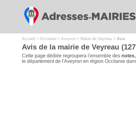
Cookies management panel
Accueil
>
Occitanie
>
Aveyron
>
Mairie de Veyreau
>
Avis
Avis de la mairie de Veyreau (127
Cette page dédiée regroupera l'ensemble des
notes,
le département de l'Aveyron en région Occitanie dans le