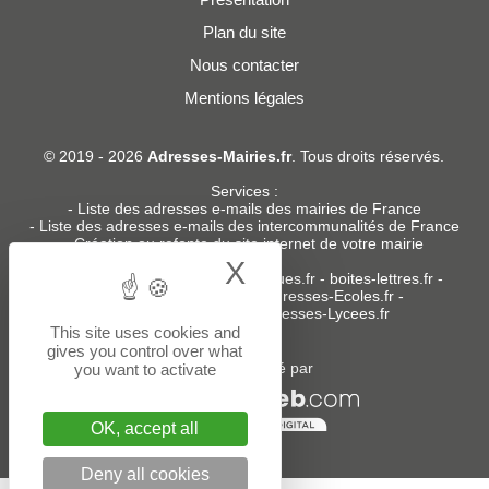
Plan du site
Nous contacter
Mentions légales
© 2019 - 2026
Adresses-Mairies.fr
. Tous droits réservés.
Services :
-
Liste des adresses e-mails des mairies de France
-
Liste des adresses e-mails des intercommunalités de France
-
Création ou refonte du site internet de votre mairie
X
Hide cookie bann
Sites partenaires
:
donneespubliques.fr
-
boites-lettres.fr
-
bureaux.boites-lettres.fr
-
Adresses-Ecoles.fr
-
Adresses-Colleges.fr
-
Adresses-Lycees.fr
This site uses cookies and
gives you control over what
Un service édité par
you want to activate
OK, accept all
Deny all cookies