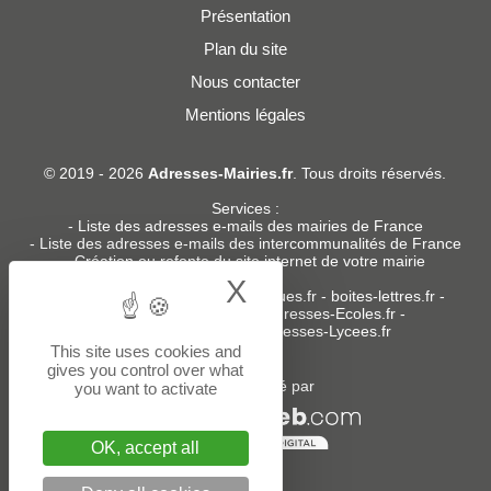
Présentation
Plan du site
Nous contacter
Mentions légales
© 2019 - 2026
Adresses-Mairies.fr
. Tous droits réservés.
Services :
-
Liste des adresses e-mails des mairies de France
-
Liste des adresses e-mails des intercommunalités de France
-
Création ou refonte du site internet de votre mairie
X
Hide cookie bann
Sites partenaires
:
donneespubliques.fr
-
boites-lettres.fr
-
bureaux.boites-lettres.fr
-
Adresses-Ecoles.fr
-
Adresses-Colleges.fr
-
Adresses-Lycees.fr
This site uses cookies and
gives you control over what
Un service édité par
you want to activate
OK, accept all