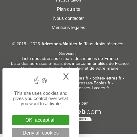
Plan du site
Nous contacter
Mentions légales
© 2019 - 2026
Adresses-Mairies.fr
. Tous droits réservés.
Services :
-
Liste des adresses e-mails des mairies de France
-
Liste des adresses e-mails des intercommunalités de France
-
Création ou refonte du site internet de votre mairie
X
Hide cookie bann
Sites partenaires
:
donneespubliques.fr
-
boites-lettres.fr
-
bureaux.boites-lettres.fr
-
Adresses-Ecoles.fr
-
Adresses-Colleges.fr
-
Adresses-Lycees.fr
This site uses cookies and
gives you control over what
Un service édité par
you want to activate
OK, accept all
Deny all cookies