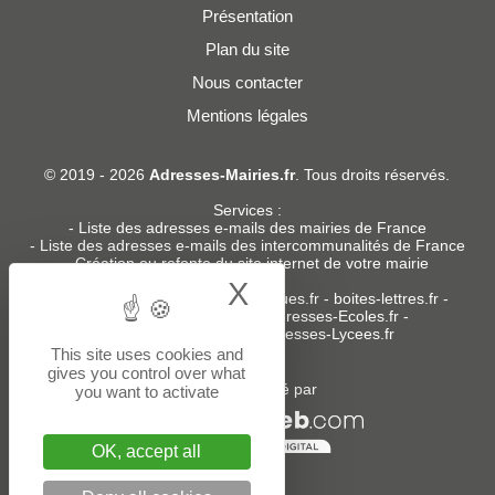
Présentation
Plan du site
Nous contacter
Mentions légales
© 2019 - 2026
Adresses-Mairies.fr
. Tous droits réservés.
Services :
-
Liste des adresses e-mails des mairies de France
-
Liste des adresses e-mails des intercommunalités de France
-
Création ou refonte du site internet de votre mairie
X
Hide cookie bann
Sites partenaires
:
donneespubliques.fr
-
boites-lettres.fr
-
bureaux.boites-lettres.fr
-
Adresses-Ecoles.fr
-
Adresses-Colleges.fr
-
Adresses-Lycees.fr
This site uses cookies and
gives you control over what
Un service édité par
you want to activate
OK, accept all