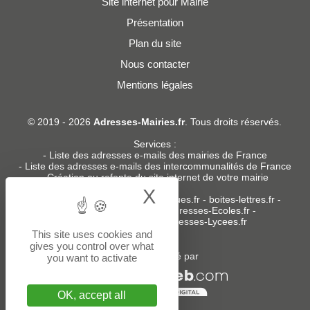
Site internet pour Mairie
Présentation
Plan du site
Nous contacter
Mentions légales
© 2019 - 2026
Adresses-Mairies.fr
. Tous droits réservés.
Services :
-
Liste des adresses e-mails des mairies de France
-
Liste des adresses e-mails des intercommunalités de France
-
Création ou refonte du site internet de votre mairie
X
Hide cookie bann
Sites partenaires
:
donneespubliques.fr
-
boites-lettres.fr
-
bureaux.boites-lettres.fr
-
Adresses-Ecoles.fr
-
Adresses-Colleges.fr
-
Adresses-Lycees.fr
This site uses cookies and
gives you control over what
Un service édité par
you want to activate
OK, accept all