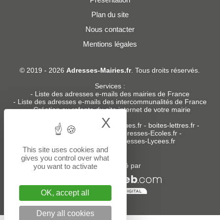
Plan du site
Nous contacter
Mentions légales
© 2019 - 2026
Adresses-Mairies.fr
. Tous droits réservés.
Services :
-
Liste des adresses e-mails des mairies de France
-
Liste des adresses e-mails des intercommunalités de France
-
Création ou refonte du site internet de votre mairie
X
Hide cookie bann
Sites partenaires
:
donneespubliques.fr
-
boites-lettres.fr
-
bureaux.boites-lettres.fr
-
Adresses-Ecoles.fr
-
Adresses-Colleges.fr
-
Adresses-Lycees.fr
This site uses cookies and
gives you control over what
Un service édité par
you want to activate
OK, accept all
Deny all cookies