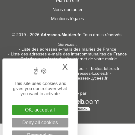
Plan du site
Nous contacter
Mentions légales
© 2019 - 2026
Adresses-Mairies.fr
. Tous droits réservés.
Services :
-
Liste des adresses e-mails des mairies de France
-
Liste des adresses e-mails des intercommunalités de France
-
Création ou refonte du site internet de votre mairie
X
Hide cookie bann
Sites partenaires
:
donneespubliques.fr
-
boites-lettres.fr
-
bureaux.boites-lettres.fr
-
Adresses-Ecoles.fr
-
Adresses-Colleges.fr
-
Adresses-Lycees.fr
This site uses cookies and
gives you control over what
Un service édité par
you want to activate
OK, accept all
Deny all cookies