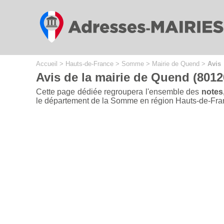
Cookies management panel
Accueil
>
Hauts-de-France
>
Somme
>
Mairie de Quend
>
Avis
Avis de la mairie de Quend (8012
Cette page dédiée regroupera l'ensemble des
notes,
le département de la Somme en région Hauts-de-France 