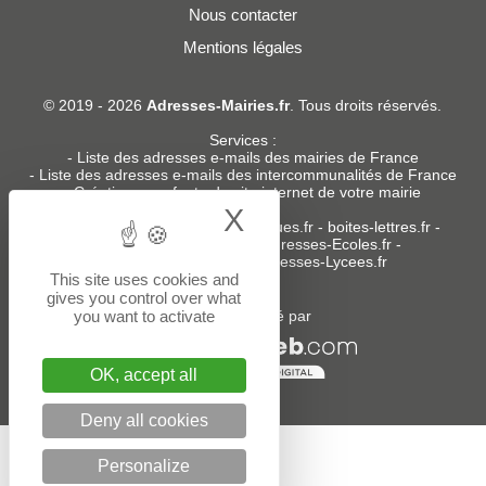
Nous contacter
Mentions légales
© 2019 - 2026
Adresses-Mairies.fr
. Tous droits réservés.
Services :
-
Liste des adresses e-mails des mairies de France
-
Liste des adresses e-mails des intercommunalités de France
-
Création ou refonte du site internet de votre mairie
X
Hide cookie bann
Sites partenaires
:
donneespubliques.fr
-
boites-lettres.fr
-
bureaux.boites-lettres.fr
-
Adresses-Ecoles.fr
-
Adresses-Colleges.fr
-
Adresses-Lycees.fr
This site uses cookies and
gives you control over what
you want to activate
Un service édité par
OK, accept all
Deny all cookies
Personalize