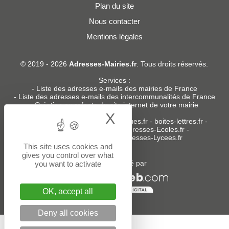
Plan du site
Nous contacter
Mentions légales
© 2019 - 2026
Adresses-Mairies.fr
. Tous droits réservés.
Services :
-
Liste des adresses e-mails des mairies de France
-
Liste des adresses e-mails des intercommunalités de France
-
Création ou refonte du site internet de votre mairie
X
Hide cookie bann
Sites partenaires
:
donneespubliques.fr
-
boites-lettres.fr
-
bureaux.boites-lettres.fr
-
Adresses-Ecoles.fr
-
Adresses-Colleges.fr
-
Adresses-Lycees.fr
This site uses cookies and
gives you control over what
Un service édité par
you want to activate
OK, accept all
Deny all cookies