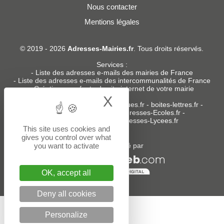
Nous contacter
Mentions légales
© 2019 - 2026
Adresses-Mairies.fr
. Tous droits réservés.
Services :
-
Liste des adresses e-mails des mairies de France
-
Liste des adresses e-mails des intercommunalités de France
-
Création ou refonte du site internet de votre mairie
X
Hide cookie bann
Sites partenaires
:
donneespubliques.fr
-
boites-lettres.fr
-
bureaux.boites-lettres.fr
-
Adresses-Ecoles.fr
-
Adresses-Colleges.fr
-
Adresses-Lycees.fr
This site uses cookies and
gives you control over what
you want to activate
Un service édité par
OK, accept all
Deny all cookies
Personalize