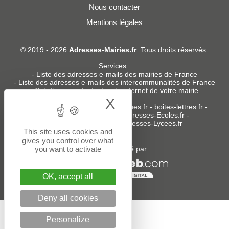
Nous contacter
Mentions légales
© 2019 - 2026
Adresses-Mairies.fr
. Tous droits réservés.
Services :
-
Liste des adresses e-mails des mairies de France
-
Liste des adresses e-mails des intercommunalités de France
-
Création ou refonte du site internet de votre mairie
X
Hide cookie bann
Sites partenaires
:
donneespubliques.fr
-
boites-lettres.fr
-
bureaux.boites-lettres.fr
-
Adresses-Ecoles.fr
-
Adresses-Colleges.fr
-
Adresses-Lycees.fr
This site uses cookies and
gives you control over what
you want to activate
Un service édité par
OK, accept all
Deny all cookies
Personalize