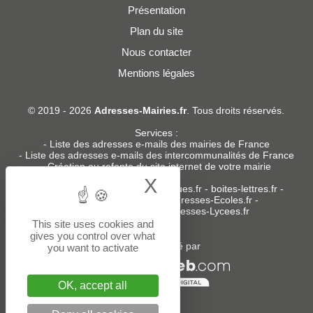
Présentation
Plan du site
Nous contacter
Mentions légales
© 2019 - 2026
Adresses-Mairies.fr
. Tous droits réservés.
Services :
-
Liste des adresses e-mails des mairies de France
-
Liste des adresses e-mails des intercommunalités de France
-
Création ou refonte du site internet de votre mairie
X
Hide cookie bann
Sites partenaires
:
donneespubliques.fr
-
boites-lettres.fr
-
bureaux.boites-lettres.fr
-
Adresses-Ecoles.fr
-
Adresses-Colleges.fr
-
Adresses-Lycees.fr
This site uses cookies and
gives you control over what
Un service édité par
you want to activate
OK, accept all