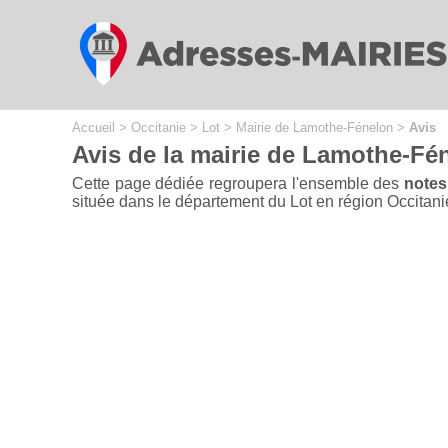
Cookies management panel
Accueil
>
Occitanie
>
Lot
>
Mairie de Lamothe-Fénelon
>
Avis
Avis de la mairie de Lamothe-Fé
Cette page dédiée regroupera l'ensemble des
notes
située dans le département du Lot en région Occitanie d