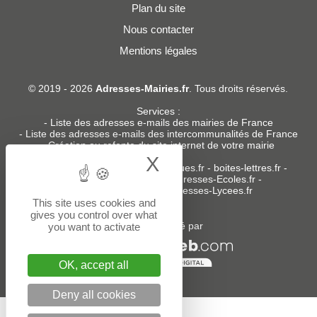
Plan du site
Nous contacter
Mentions légales
© 2019 - 2026
Adresses-Mairies.fr
. Tous droits réservés.
Services :
-
Liste des adresses e-mails des mairies de France
-
Liste des adresses e-mails des intercommunalités de France
-
Création ou refonte du site internet de votre mairie
X
Hide cookie bann
Sites partenaires
:
donneespubliques.fr
-
boites-lettres.fr
-
bureaux.boites-lettres.fr
-
Adresses-Ecoles.fr
-
Adresses-Colleges.fr
-
Adresses-Lycees.fr
This site uses cookies and
gives you control over what
Un service édité par
you want to activate
OK, accept all
Deny all cookies