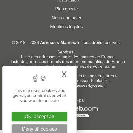
Plan du site
Nous contacter
Mentions légales
© 2019 - 2026
Adresses-Mairies.fr
. Tous droits réservés.
Services :
-
Liste des adresses e-mails des mairies de France
-
Liste des adresses e-mails des intercommunalités de France
-
Création ou refonte du site internet de votre mairie
X
Hide cookie bann
Sites partenaires
:
donneespubliques.fr
-
boites-lettres.fr
-
bureaux.boites-lettres.fr
-
Adresses-Ecoles.fr
-
Adresses-Colleges.fr
-
Adresses-Lycees.fr
This site uses cookies and
gives you control over what
Un service édité par
you want to activate
OK, accept all
Deny all cookies