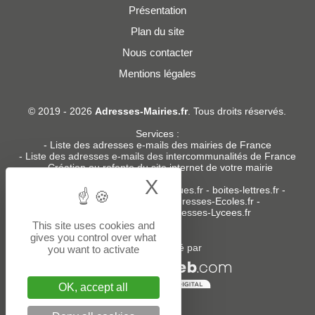
Présentation
Plan du site
Nous contacter
Mentions légales
© 2019 - 2026
Adresses-Mairies.fr
. Tous droits réservés.
Services :
-
Liste des adresses e-mails des mairies de France
-
Liste des adresses e-mails des intercommunalités de France
-
Création ou refonte du site internet de votre mairie
X
Hide cookie bann
Sites partenaires
:
donneespubliques.fr
-
boites-lettres.fr
-
bureaux.boites-lettres.fr
-
Adresses-Ecoles.fr
-
Adresses-Colleges.fr
-
Adresses-Lycees.fr
This site uses cookies and
gives you control over what
Un service édité par
you want to activate
OK, accept all