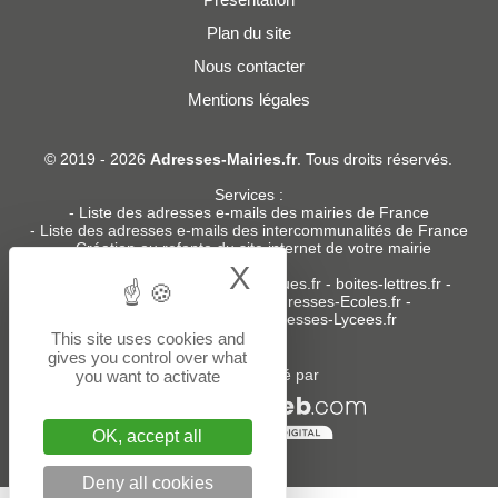
Plan du site
Nous contacter
Mentions légales
© 2019 - 2026
Adresses-Mairies.fr
. Tous droits réservés.
Services :
-
Liste des adresses e-mails des mairies de France
-
Liste des adresses e-mails des intercommunalités de France
-
Création ou refonte du site internet de votre mairie
X
Hide cookie bann
Sites partenaires
:
donneespubliques.fr
-
boites-lettres.fr
-
bureaux.boites-lettres.fr
-
Adresses-Ecoles.fr
-
Adresses-Colleges.fr
-
Adresses-Lycees.fr
This site uses cookies and
gives you control over what
Un service édité par
you want to activate
OK, accept all
Deny all cookies