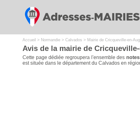
Cookies management panel
Accueil
>
Normandie
>
Calvados
>
Mairie de Cricqueville-en-Au
Avis de la mairie de Cricqueville
Cette page dédiée regroupera l'ensemble des
notes
est située dans le département du Calvados en région 