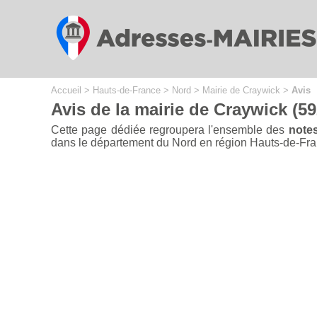
Cookies management panel
Accueil
>
Hauts-de-France
>
Nord
>
Mairie de Craywick
>
Avis
Avis de la mairie de Craywick (5
Cette page dédiée regroupera l'ensemble des
notes
dans le département du Nord en région Hauts-de-France 