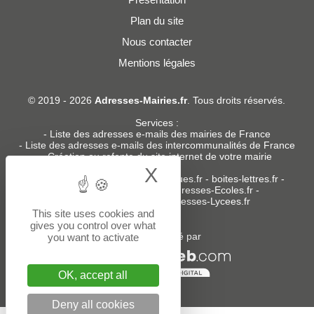
Plan du site
Nous contacter
Mentions légales
© 2019 - 2026
Adresses-Mairies.fr
. Tous droits réservés.
Services :
-
Liste des adresses e-mails des mairies de France
-
Liste des adresses e-mails des intercommunalités de France
-
Création ou refonte du site internet de votre mairie
X
Hide cookie bann
Sites partenaires
:
donneespubliques.fr
-
boites-lettres.fr
-
bureaux.boites-lettres.fr
-
Adresses-Ecoles.fr
-
Adresses-Colleges.fr
-
Adresses-Lycees.fr
This site uses cookies and
gives you control over what
Un service édité par
you want to activate
OK, accept all
Deny all cookies