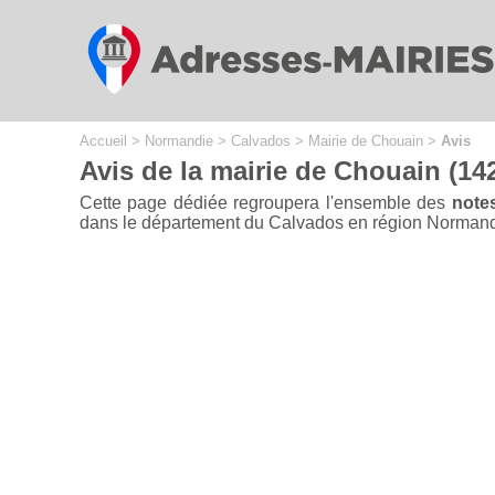
Cookies management panel
Accueil
>
Normandie
>
Calvados
>
Mairie de Chouain
>
Avis
Avis de la mairie de Chouain (14
Cette page dédiée regroupera l'ensemble des
notes
dans le département du Calvados en région Normandie d