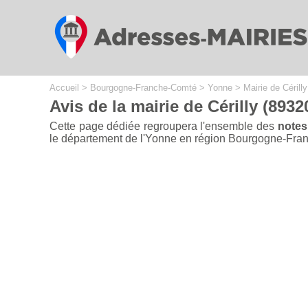
Cookies management panel
Accueil
>
Bourgogne-Franche-Comté
>
Yonne
>
Mairie de Cérilly
Avis de la mairie de Cérilly (8932
Cette page dédiée regroupera l'ensemble des
notes
le département de l'Yonne en région Bourgogne-Franche