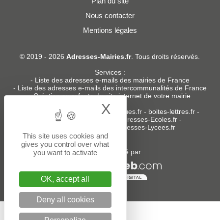
Plan du site
Nous contacter
Mentions légales
© 2019 - 2026
Adresses-Mairies.fr
. Tous droits réservés.
Services :
-
Liste des adresses e-mails des mairies de France
-
Liste des adresses e-mails des intercommunalités de France
-
Création ou refonte du site internet de votre mairie
X
Hide cookie bann
Sites partenaires
:
donneespubliques.fr
-
boites-lettres.fr
-
bureaux.boites-lettres.fr
-
Adresses-Ecoles.fr
-
Adresses-Colleges.fr
-
Adresses-Lycees.fr
This site uses cookies and
gives you control over what
Un service édité par
you want to activate
OK, accept all
Deny all cookies