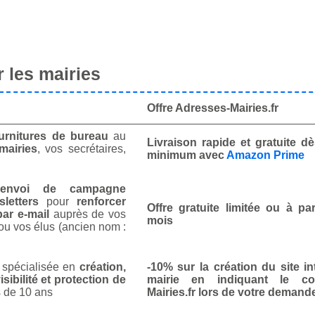
 les mairies
Offre Adresses-Mairies.fr
urnitures de bureau
au
Livraison rapide et gratuite 
mairies
, vos secrétaires,
minimum avec
Amazon Prime
envoi de campagne
letters
pour
renforcer
Offre gratuite limitée ou à par
ar e-mail
auprès de vos
mois
ou vos élus (ancien nom :
spécialisée en
création,
-10% sur la création du site in
isibilité et protection de
mairie en indiquant le co
 de 10 ans
Mairies.fr lors de votre demand