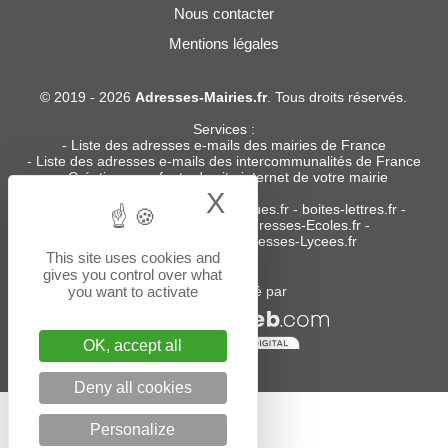
Nous contacter
Mentions légales
© 2019 - 2026
Adresses-Mairies.fr
. Tous droits réservés.
Services :
-
Liste des adresses e-mails des mairies de France
-
Liste des adresses e-mails des intercommunalités de France
-
Création ou refonte du site internet de votre mairie
X
Hide cookie bann
Sites partenaires
:
donneespubliques.fr
-
boites-lettres.fr
-
bureaux.boites-lettres.fr
-
Adresses-Ecoles.fr
-
Adresses-Colleges.fr
-
Adresses-Lycees.fr
This site uses cookies and
gives you control over what
you want to activate
Un service édité par
OK, accept all
Deny all cookies
Personalize