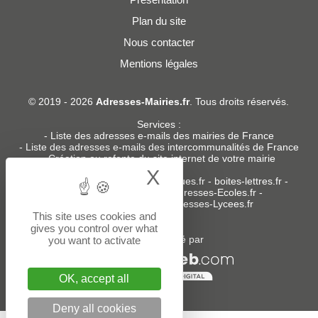
Plan du site
Nous contacter
Mentions légales
© 2019 - 2026
Adresses-Mairies.fr
. Tous droits réservés.
Services :
-
Liste des adresses e-mails des mairies de France
-
Liste des adresses e-mails des intercommunalités de France
-
Création ou refonte du site internet de votre mairie
X
Hide cookie bann
Sites partenaires
:
donneespubliques.fr
-
boites-lettres.fr
-
bureaux.boites-lettres.fr
-
Adresses-Ecoles.fr
-
Adresses-Colleges.fr
-
Adresses-Lycees.fr
This site uses cookies and
gives you control over what
Un service édité par
you want to activate
OK, accept all
Deny all cookies