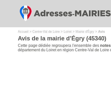
Cookies management panel
Accueil
>
Centre-Val de Loire
>
Loiret
>
Mairie d'Égry
>
Avis
Avis de la mairie d'Égry (45340)
Cette page dédiée regroupera l'ensemble des
notes
département du Loiret en région Centre-Val de Loire dan