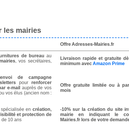
 les mairies
Offre Adresses-Mairies.fr
urnitures de bureau
au
Livraison rapide et gratuite 
mairies
, vos secrétaires,
minimum avec
Amazon Prime
envoi de campagne
letters
pour
renforcer
Offre gratuite limitée ou à par
ar e-mail
auprès de vos
mois
ou vos élus (ancien nom :
spécialisée en
création,
-10% sur la création du site in
isibilité et protection de
mairie en indiquant le co
 de 10 ans
Mairies.fr lors de votre demand